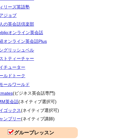
ィリーズ英語塾
アジョブ
人の英会話倶楽部
eblioオンライン英会話
経オンライン英会話Plus
ングリッシュベル
ストティーチャー
イチューター
ールドトーク
モールワールド
zmates
(ビジネス英会話専門)
MM英会話
(ネイティブ選択可)
イゴックス
(ネイティブ選択可)
ャンブリー
(ネイティブ講師)
グループレッスン