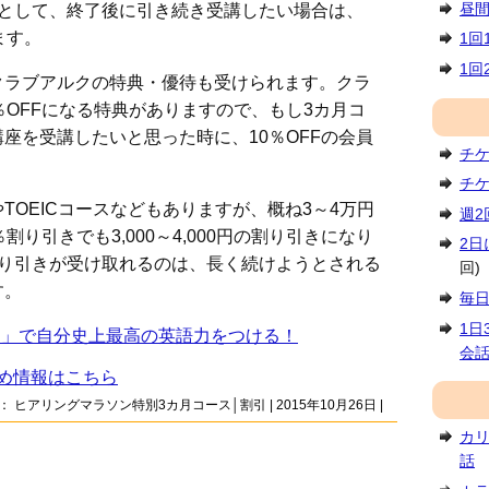
昼
典として、終了後に引き続き受講したい場合は、
ます。
1回
1回
クラブアルクの特典・優待も受けられます。クラ
％OFFになる特典がありますので、もし3カ月コ
座を受講したいと思った時に、10％OFFの会員
チ
チ
TOEICコースなどもありますが、概ね3～4万円
週
り引きでも3,000～4,000円の割り引きになり
2日
割り引きが受け取れるのは、長く続けようとされる
回)
す。
毎
1日
ソン」で自分史上最高の英語力をつける！
会
め情報はこちら
s：
ヒアリングマラソン特別3カ月コース
│
割引
| 2015年10月26日 |
カ
話