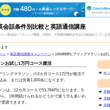
英会話条件別比較と英語通信講座
イン英会話とリスニング教材、TOEIC、子供英語教材を中心に比較紹介していま
います
ーン
>
英語通信講座キャンペーン
> 1000時間ヒアリングマラソンお試
ソンお試し1万円コース復活
オ
ヒアリングマラソン」の3カ月コース1万円が復活で
し込み、または先着1,000名になります。
ンは、12カ月コースで53,784円になります。5
月額
がら、1年間続けられるかどうかで迷う方も多いわ
月額
で受講できます。
月額