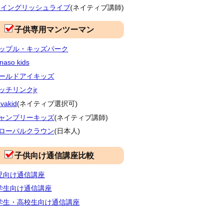
Fイングリッシュライブ
(ネイティブ講師)
子供専用マンツーマン
ップル・キッズパーク
naso kids
ールドアイキッズ
ッチリンクjr
vakid
(ネイティブ選択可)
ャンブリーキッズ
(ネイティブ講師)
ローバルクラウン
(日本人)
子供向け通信講座比較
児向け通信講座
学生向け通信講座
学生・高校生向け通信講座