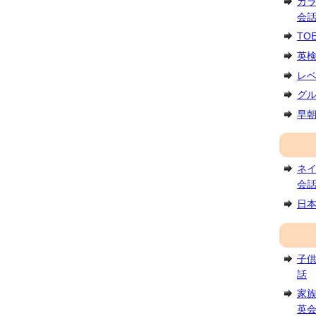
カ
会
TO
英
レ
グ
早
ネ
会
日
子
話
家
英