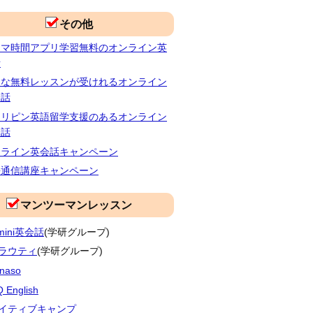
その他
キマ時間アプリ学習無料のオンライン英
話
富な無料レッスンが受けれるオンライン
会話
ィリピン英語留学支援のあるオンライン
会話
ンライン英会話キャンペーン
語通信講座キャンペーン
マンツーマンレッスン
imini英会話
(学研グループ)
ラウティ
(学研グループ)
naso
 English
イティブキャンプ