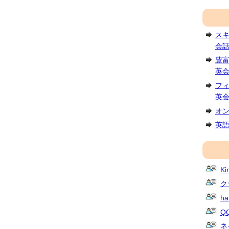
ス
会
豊
英
フ
英
オ
英
K
ク
ha
QQ
ネ