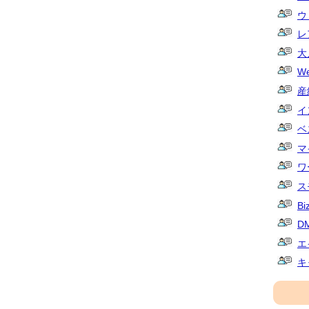
ウ
レ
大
W
産
イ
ベ
マ
ワ
ス
Bi
D
エ
キ