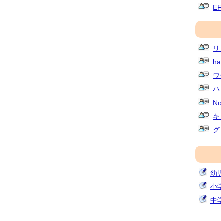
E
リ
ha
ワ
ハ
No
キ
グ
幼
小
中