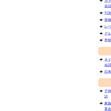
カ
会
TO
英
レ
グ
早
ネ
会
日
子
話
家
英