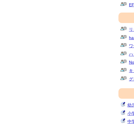
E
リ
ha
ワ
ハ
No
キ
グ
幼
小
中