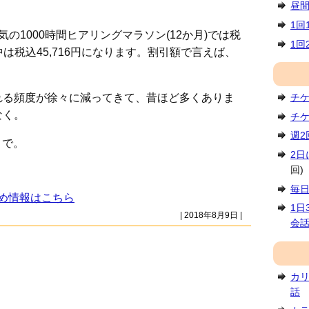
昼
。
1回
の1000時間ヒアリングマラソン(12か月)では税
1回
中は税込45,716円になります。割引額で言えば、
れる頻度が徐々に減ってきて、昔ほど多くありま
チ
なく。
チ
週
まで。
2日
回)
毎
め情報はこちら
1日
| 2018年8月9日 |
会
カ
話