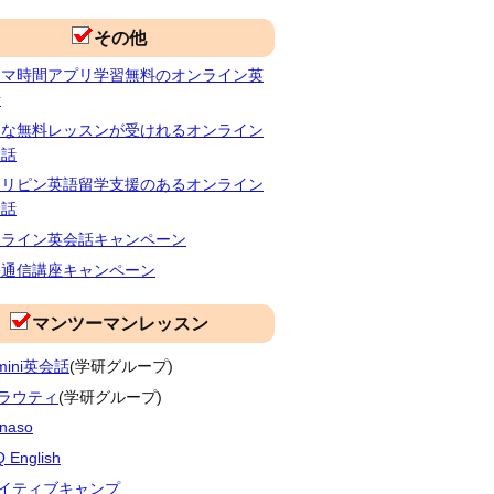
その他
キマ時間アプリ学習無料のオンライン英
話
富な無料レッスンが受けれるオンライン
会話
ィリピン英語留学支援のあるオンライン
会話
ンライン英会話キャンペーン
語通信講座キャンペーン
マンツーマンレッスン
imini英会話
(学研グループ)
ラウティ
(学研グループ)
naso
 English
イティブキャンプ