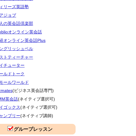
ィリーズ英語塾
アジョブ
人の英会話倶楽部
eblioオンライン英会話
経オンライン英会話Plus
ングリッシュベル
ストティーチャー
イチューター
ールドトーク
モールワールド
zmates
(ビジネス英会話専門)
MM英会話
(ネイティブ選択可)
イゴックス
(ネイティブ選択可)
ャンブリー
(ネイティブ講師)
グループレッスン