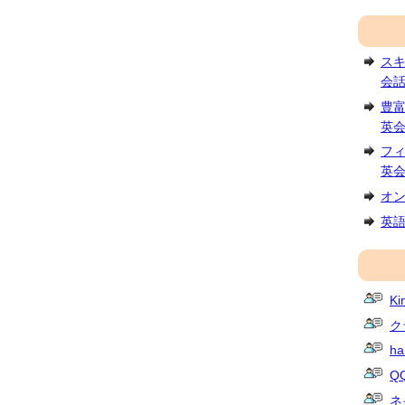
ス
会
豊
英
フ
英
オ
英
K
ク
ha
QQ
ネ