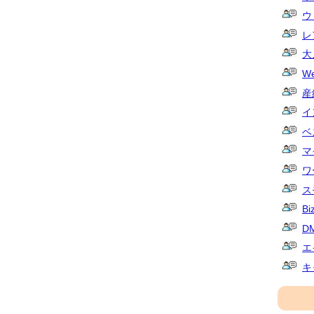
ウ
レ
大
W
産
イ
ベ
マ
ワ
ス
Bi
D
エ
キ