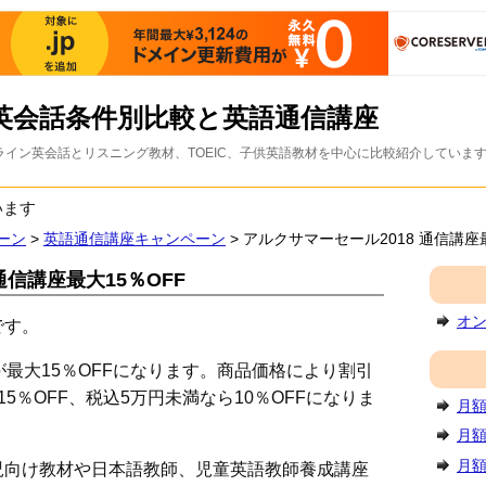
英会話条件別比較と英語通信講座
イン英会話とリスニング教材、TOEIC、子供英語教材を中心に比較紹介していま
います
ーン
>
英語通信講座キャンペーン
> アルクサマーセール2018 通信講座
通信講座最大15％OFF
オ
です。
が最大15％OFFになります。商品価格により割引
5％OFF、税込5万円未満なら10％OFFになりま
月額
月額
月額
児向け教材や日本語教師、児童英語教師養成講座